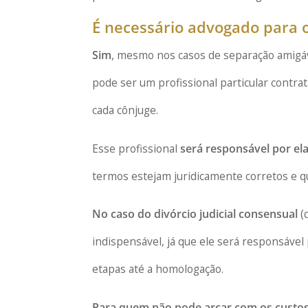
É necessário advogado para o
Sim
, mesmo nos casos de separação amigáv
pode ser um profissional particular contr
cada cônjuge.
Esse profissional
será responsável por el
termos estejam juridicamente corretos e q
No caso do divórcio judicial consensual
(
indispensável, já que ele será responsável
etapas até a homologação.
Para quem não pode arcar com os custo