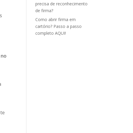
precisa de reconhecimento
de firma?
s
Como abrir firma em
cartório? Passo a passo
completo AQUI!
 no
a
nte