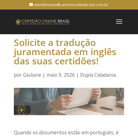
atendimento@cartorioonlinebrasil.com.br
Solicite a tradução
juramentada em inglês
das suas certidões!
por
Giuliane
|
maio 9, 2026
|
Dupla Cidadania
Quando os documentos estão em português, é