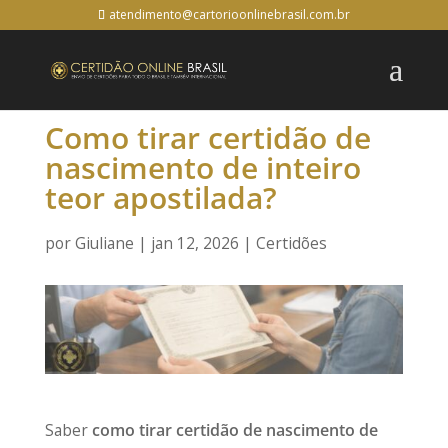
atendimento@cartorioonlinebrasil.com.br
Como tirar certidão de
nascimento de inteiro
teor apostilada?
por
Giuliane
|
jan 12, 2026
|
Certidões
Saber
como tirar certidão de nascimento de