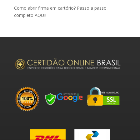
Como abrir firma em cartório? Passo a passo
completo AQUI!