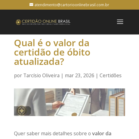
atendimento@cartorioonlinebrasil.com.br
Qual é o valor da
certidão de óbito
atualizada?
por
Tarcísio Oliveira
|
mar 23, 2026
|
Certidões
Quer saber mais detalhes sobre o
valor da