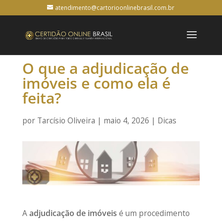
atendimento@cartorioonlinebrasil.com.br
O que a adjudicação de
imóveis e como ela é
feita?
por
Tarcísio Oliveira
|
maio 4, 2026
|
Dicas
A
adjudicação de imóveis
é um procedimento