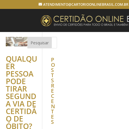
ATENDIMENTO@CARTORIOONLINEBRASIL.COM.BR
QUALQU
P
ER
O
S
PESSOA
T
PODE
S
R
TIRAR
E
SEGUND
C
E
A VIA DE
N
CERTIDÃ
T
E
O DE
S
ÓBITO?