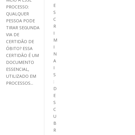
E
PROCESSO:
S
QUALQUER
C
PESSOA PODE
R
TIRAR SEGUNDA
I
VIA DE
M
CERTIDÃO DE
I
ÓBITO? ESSA
N
CERTIDÃO É UM
A
DOCUMENTO
I
ESSENCIAL,
S
UTILIZADO EM
:
PROCESSOS...
D
E
S
C
U
B
R