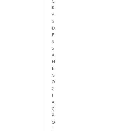
G
R
A
S
D
E
S
S
A
N
E
G
O
C
I
A
Ç
Ã
O
!