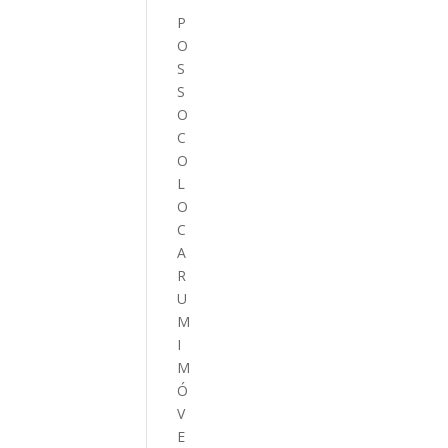
P
O
S
S
O
C
O
L
O
C
A
R
U
M
I
M
Ó
V
E