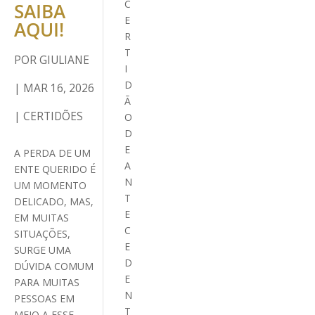
C
SAIBA
E
AQUI!
R
T
POR
GIULIANE
I
D
|
MAR 16, 2026
Ã
|
CERTIDÕES
O
D
E
A PERDA DE UM
A
ENTE QUERIDO É
N
UM MOMENTO
T
DELICADO, MAS,
E
EM MUITAS
C
SITUAÇÕES,
E
SURGE UMA
D
DÚVIDA COMUM
E
PARA MUITAS
N
PESSOAS EM
T
MEIO A ESSE