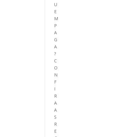
U
E
M
P
A
G
A
?
C
O
N
F
I
R
A
A
S
R
E