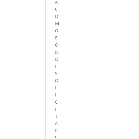
A
C
O
M
O
E
O
N
D
E
S
O
L
I
C
I
T
A
R
!