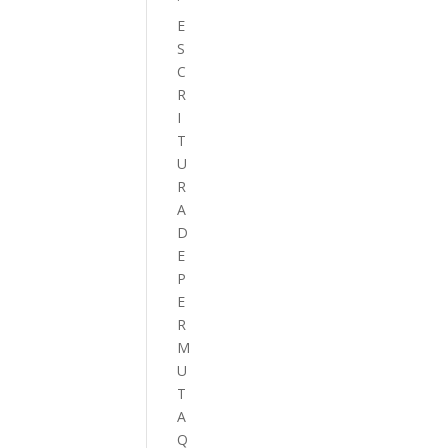
E
S
C
R
I
T
U
R
A
D
E
P
E
R
M
U
T
A
Q