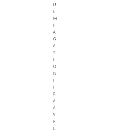
U
E
M
P
A
G
A
?
C
O
N
F
I
R
A
A
S
R
E