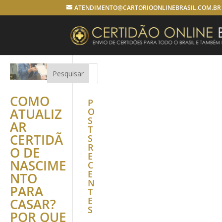
ATENDIMENTO@CARTORIOONLINEBRASIL.COM.BR
COMO
P
ATUALIZ
O
S
AR
T
CERTIDÃ
S
R
O DE
E
NASCIME
C
E
NTO
N
PARA
T
E
CASAR?
S
POR QUE