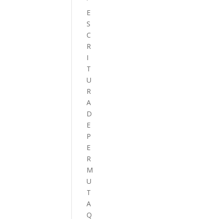
E
S
C
R
I
T
U
R
A
D
E
P
E
R
M
U
T
A
Q