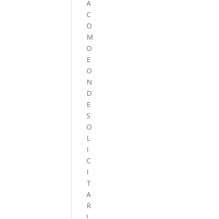
A
C
O
M
O
E
O
N
D
E
S
O
L
I
C
I
T
A
R
!