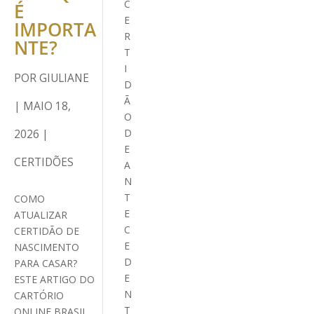
C
É
E
IMPORTA
R
NTE?
T
I
POR
GIULIANE
D
Ã
|
MAIO 18,
O
2026
|
D
E
CERTIDÕES
A
N
T
COMO
E
ATUALIZAR
C
CERTIDÃO DE
E
NASCIMENTO
D
PARA CASAR?
E
ESTE ARTIGO DO
N
CARTÓRIO
T
ONLINE BRASIL