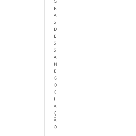
G
R
A
S
D
E
S
S
A
N
E
G
O
C
I
A
Ç
Ã
O
!