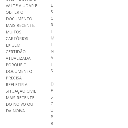
E
VAI TE AJUDAR E
S
OBTER O
C
DOCUMENTO
R
MAIS RECENTE.
I
MUITOS
M
CARTÓRIOS
I
EXIGEM
N
CERTIDÃO
A
ATUALIZADA
I
PORQUE O
S
DOCUMENTO
:
PRECISA
D
REFLETIR A
E
SITUAÇÃO CIVIL
S
MAIS RECENTE
C
DO NOIVO OU
U
DA NOIVA...
B
R