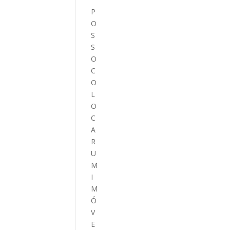
P
O
S
S
O
C
O
L
O
C
A
R
U
M
I
M
Ó
V
E