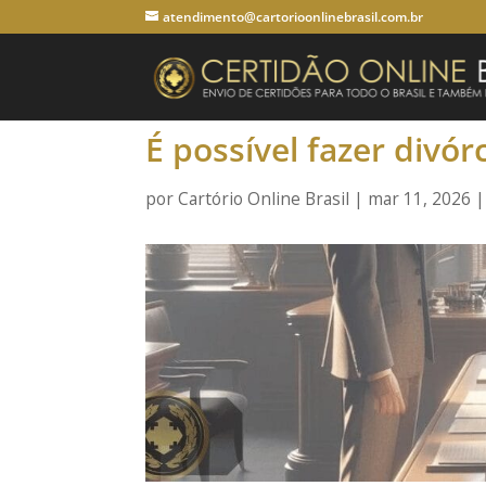
atendimento@cartorioonlinebrasil.com.br
É possível fazer divór
por
Cartório Online Brasil
|
mar 11, 2026