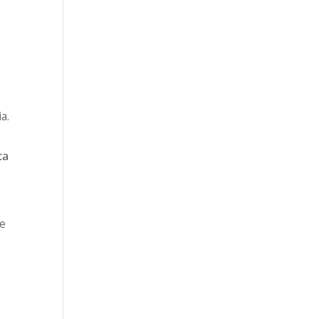
a.
ca
 e