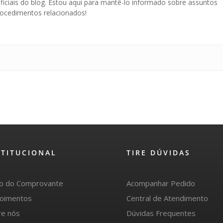
ficiais do blog. Estou aqui para mantê-lo informado sobre assuntos
procedimentos relacionados!
STITUCIONAL
TIRE DÚVIDAS
io do Comprovante
Acompanhar Pedido
oimentos
Central de Atendimento
re nós
Dúvidas Frequentes