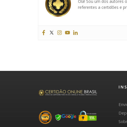
Olá! Sou um dos autores o
referentes a certidões e 
IN
Env
Dep
Sob