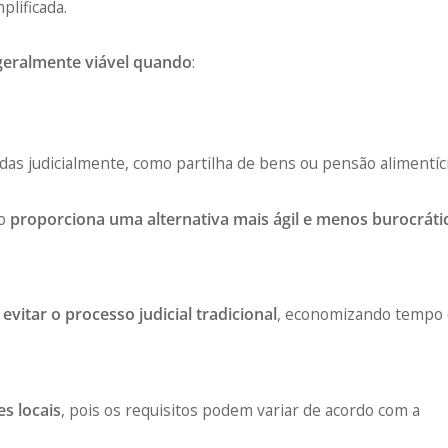
plificada.
geralmente viável quando
:
s
as judicialmente, como partilha de bens ou pensão alimentíci
io
proporciona uma alternativa mais ágil e menos burocráti
vitar o processo judicial tradicional
, economizando tempo
es locais
, pois os requisitos podem variar de acordo com a