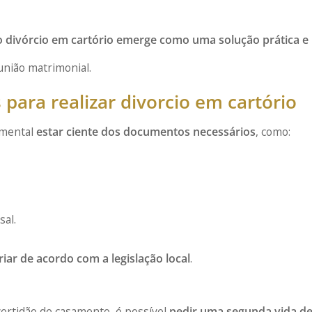
o divórcio em cartório emerge como uma solução prática e
união matrimonial.
ara realizar divorcio em cartório
damental
estar ciente dos documentos necessários
, como:
sal.
iar de acordo com a legislação local
.
certidão de casamento, é possível
pedir uma segunda vida d