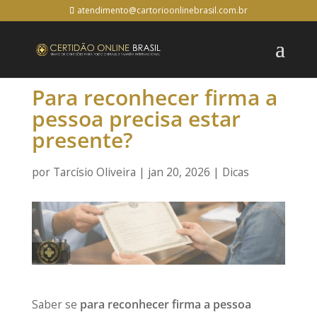
atendimento@cartorioonlinebrasil.com.br
Para reconhecer firma a
pessoa precisa estar
presente?
por
Tarcísio Oliveira
|
jan 20, 2026
|
Dicas
Saber se
para reconhecer firma a pessoa