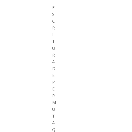
E
S
C
R
I
T
U
R
A
D
E
P
E
R
M
U
T
A
Q