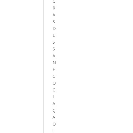
G
R
A
S
D
E
S
S
A
N
E
G
O
C
I
A
Ç
Ã
O
!