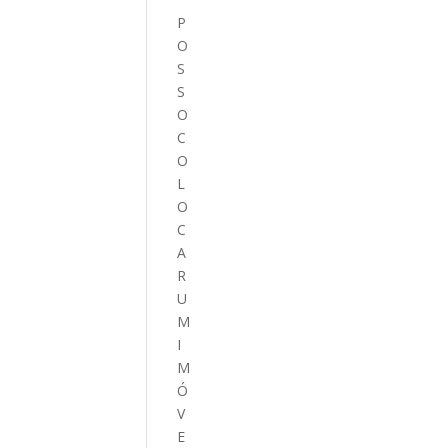
P
O
S
S
O
C
O
L
O
C
A
R
U
M
I
M
Ó
V
E