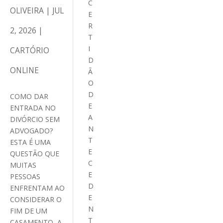
C
OLIVEIRA
|
JUL
E
R
2, 2026
|
T
I
CARTÓRIO
D
ONLINE
Ã
O
D
COMO DAR
E
ENTRADA NO
A
DIVÓRCIO SEM
N
ADVOGADO?
T
ESTA É UMA
E
QUESTÃO QUE
C
MUITAS
E
PESSOAS
D
ENFRENTAM AO
E
CONSIDERAR O
N
FIM DE UM
T
CASAMENTO, A