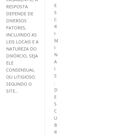
E
RESPOSTA
S
DEPENDE DE
C
DIVERSOS
R
FATORES,
I
INCLUINDO AS
M
LEIS LOCAIS E A
I
NATUREZA DO
N
DIVÓRCIO, SEJA
A
ELE
I
CONSENSUAL
S
OU LITIGIOSO.
:
SEGUNDO O
D
SITE...
E
S
C
U
B
R