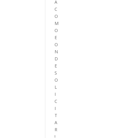
A
C
O
M
O
E
O
N
D
E
S
O
L
I
C
I
T
A
R
!