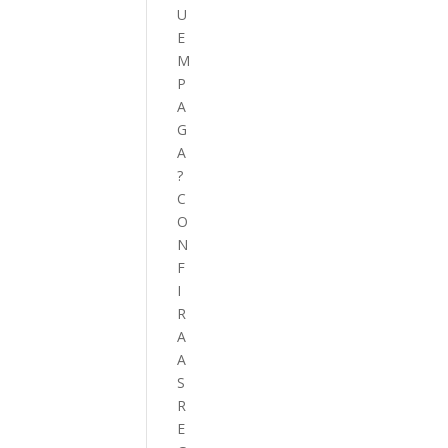
U
E
M
P
A
G
A
?
C
O
N
F
I
R
A
A
S
R
E