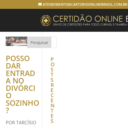
ATENDIMENTO@CARTORIOONLINEBRASIL.COM.BR
POSSO
P
DAR
O
S
ENTRAD
T
A NO
S
R
DIVÓRCI
E
O
C
E
SOZINHO
N
?
T
E
S
POR
TARCÍSIO