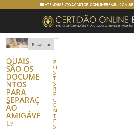
ATENDIMENTO@CARTORIOONLINEBRASIL.COM.BR
QUAIS
P
SÃO OS
O
S
DOCUME
T
NTOS
S
R
PARA
E
SEPARAÇ
C
E
ÃO
N
AMIGÁVE
T
E
L?
S