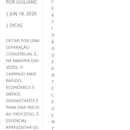
POR
GIULIANE
C
E
|
JUN 18, 2026
R
T
|
DICAS
I
D
OPTAR POR UMA
Ã
SEPARAÇÃO
O
CONSENSUAL É,
D
NA MAIORIA DAS
E
VEZES, O
A
CAMINHO MAIS
N
RÁPIDO,
T
ECONÔMICO E
E
MENOS
C
DESGASTANTE E
E
PARA DAR INÍCIO
D
AO PROCESSO, É
E
ESSENCIAL
N
APRESENTAR OS
T