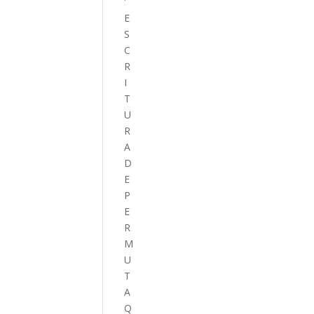
E
S
C
R
I
T
U
R
A
D
E
P
E
R
M
U
T
A
Q