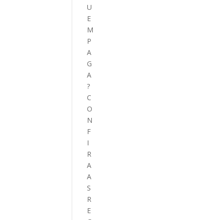
U
E
M
P
A
G
A
?
C
O
N
F
I
R
A
A
S
R
E