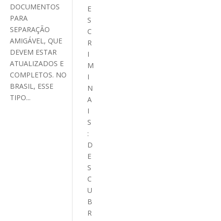
DOCUMENTOS
E
PARA
S
SEPARAÇÃO
C
AMIGÁVEL, QUE
R
DEVEM ESTAR
I
ATUALIZADOS E
M
COMPLETOS. NO
I
BRASIL, ESSE
N
TIPO...
A
I
S
:
D
E
S
C
U
B
R