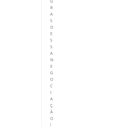
G
R
A
S
D
E
S
S
A
N
E
G
O
C
I
A
Ç
Ã
O
!