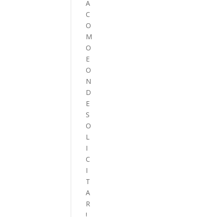
A
C
O
M
O
E
O
N
D
E
S
O
L
I
C
I
T
A
R
!