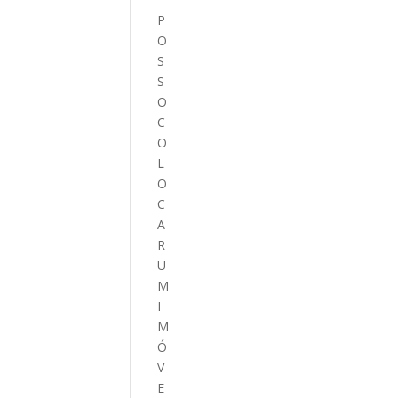
P
O
S
S
O
C
O
L
O
C
A
R
U
M
I
M
Ó
V
E